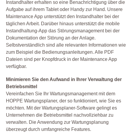
Gefahrstoff
Instandhalter erhalten so eine Benachrichtigung über die
Aufgabe auf ihrem Tablet oder Handy zur Hand. Unsere
Gefährdungsbeurteilung
Maintenance App unterstützt den Instandhalter bei der
Gesetz
täglichen Arbeit. Darüber hinaus unterstützt die mobile
Instandhaltung
Instandhaltung-App das Störungsmanagement bei der
Leiterprüfung
Dokumentation der Störung an der Anlage.
Selbstverständlich sind alle relevanten Informationen wie
Organisation
zum Beispiel die Bedienungsanleitungen. Alle PDF
Produktion
Dateien sind per Knopfdruck in der Maintenance App
Prüfen
verfügbar.
Prüfmittel Messmittel
Minimieren Sie den Aufwand in Ihrer Verwaltung der
Prüfplaner
Betriebsmittel
Prüfung
Vereinfachen Sie Ihr Wartungsmanagement mit dem
HOPPE Wartungsplaner, der so funktioniert, wie Sie es
Prüfung Arbeitsmittel
möchten. Mit der Wartungsplaner-Software gelingt es
Prüfung Fuhrpark
Unternehmen die Betriebsmittel nachvollziehbar zu
Reparatur
verwalten. Die Anwendung zur Wartungsplanung
überzeugt durch umfangreiche Features.
Service