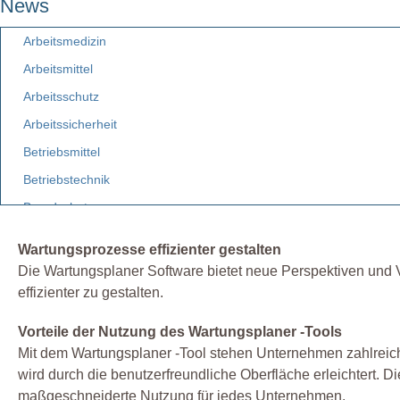
News
Arbeitsmedizin
Arbeitsmittel
Arbeitsschutz
Arbeitssicherheit
Betriebsmittel
Betriebstechnik
Brandschutz
Elektro
Wartungsprozesse effizienter gestalten
Etiketten
Die Wartungsplaner Software bietet neue Perspektiven und V
Facility Management
effizienter zu gestalten.
Fuhrpark
Vorteile der Nutzung des Wartungsplaner -Tools
Gebäudemanagement
Mit dem Wartungsplaner -Tool stehen Unternehmen zahlreiche
Gefahrstoff
wird durch die benutzerfreundliche Oberfläche erleichtert. Di
maßgeschneiderte Nutzung für jedes Unternehmen.