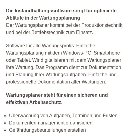
Elektro
Die Instandhaltungssoftware sorgt für optimierte
Etiketten
Abläufe in der Wartungsplanung
Facility Management
Der Wartungsplaner kommt bei der Produktionstechnik
und bei der Betriebstechnik zum Einsatz.
Fuhrpark
Gebäudemanagement
Software für alle Wartungsprofis: Einfache
Gefahrstoff
Wartungsplanung mit dem Windows-PC, Smartphone
oder Tablet. Wir digitalisieren mit dem Wartungsplaner
Gefährdungsbeurteilung
Ihre Wartung. Das Programm dient zur Dokumentation
Gesetz
und Planung Ihrer Wartungsaufgaben. Einfache und
Instandhaltung
professionelle Dokumentation aller Wartungen.
Leiterprüfung
Wartungsplaner steht für einen sicheren und
Organisation
effektiven Arbeitsschutz.
Produktion
Überwachung von Aufgaben, Terminen und Fristen
Prüfen
Dokumentenmanagement organisieren
Prüfmittel Messmittel
Gefährdungsbeurteilungen erstellen