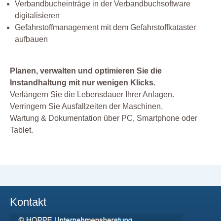
Prüfplaner
Verbandbucheinträge in der Verbandbuchsoftware
digitalisieren
Prüfung
Gefahrstoffmanagement mit dem Gefahrstoffkataster
Prüfung Arbeitsmittel
aufbauen
Prüfung Fuhrpark
Reparatur
Planen, verwalten und optimieren Sie die
Service
Instandhaltung mit nur wenigen Klicks.
Verlängern Sie die Lebensdauer Ihrer Anlagen.
Sicherheit
Verringern Sie Ausfallzeiten der Maschinen.
Software
Wartung & Dokumentation über PC, Smartphone oder
Sonstiges
Tablet.
Unterweisung
Wartung
Werkstatt
Zertifizierung
Kontakt