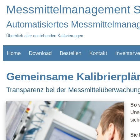
Messmittelmanagement S
Automatisiertes Messmittelmana
Überblick aller anstehenden Kalibrierungen
Home
Download
Bestellen
Kontakt
Inventarve
Gemeinsame Kalibrierplä
Transparenz bei der Messmittelüberwachun
So 
Unse
sich
Sie