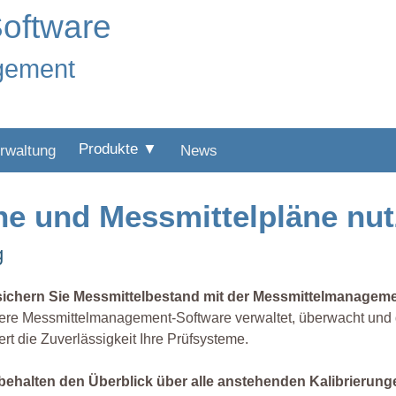
oftware
gement
Produkte ▼
rwaltung
News
ne und Messmittelpläne nu
g
sichern Sie Messmittelbestand mit der Messmittelmanagem
re Messmittelmanagement-Software verwaltet, überwacht und d
ert die Zuverlässigkeit Ihre Prüfsysteme.
 behalten den Überblick über alle anstehenden Kalibrierung