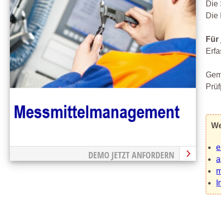
Die 
Die 
Für 
Erfa
Geme
Prüf
We
e
DEMO JETZT ANFORDERN
a
m
I