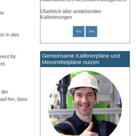
Überblick aller anstehenden
ie
Kalibrierungen
<<
>>
en in den
Gemeinsame Kalibrierpläne und
ment für
Messmittelpläne nutzen
nt.
 die
uf hin, dass