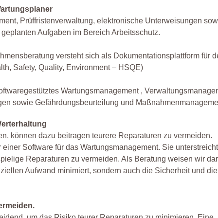
artungsplaner
t, Prüffristenverwaltung, elektronische Unterweisungen sow
 geplanten Aufgaben im Bereich Arbeitsschutz.
nsberatung versteht sich als Dokumentationsplattform für d
lth, Safety, Quality, Environment – HSQE)
te softwaregestütztes Wartungsmanagement , Verwaltungsmanage
ungen sowie Gefährdungsbeurteilung und Maßnahmenmanageme
erterhaltung
n, können dazu beitragen teurere Reparaturen zu vermeiden.
 einer Software für das Wartungsmanagement. Sie unterstreicht
lige Reparaturen zu vermeiden. Als Beratung weisen wir dara
ziellen Aufwand minimiert, sondern auch die Sicherheit und die
ermeiden.
idend, um das Risiko teurer Reparaturen zu minimieren. Eine