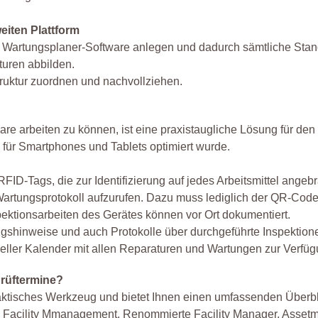
eiten Plattform
r Wartungsplaner-Software anlegen und dadurch sämtliche Stan
uren abbilden.
truktur zuordnen und nachvollziehen.
 arbeiten zu können, ist eine praxistaugliche Lösung für den 
e für Smartphones und Tablets optimiert wurde.
ID-Tags, die zur Identifizierung auf jedes Arbeitsmittel angeb
 Wartungsprotokoll aufzurufen. Dazu muss lediglich der QR-Cod
ektionsarbeiten des Gerätes können vor Ort dokumentiert.
ngshinweise und auch Protokolle über durchgeführte Inspektion
ueller Kalender mit allen Reparaturen und Wartungen zur Verfüg
rüftermine?
raktisches Werkzeug und bietet Ihnen einen umfassenden Überbl
 Facility Mmanagement. Renommierte Facility Manager, Asset