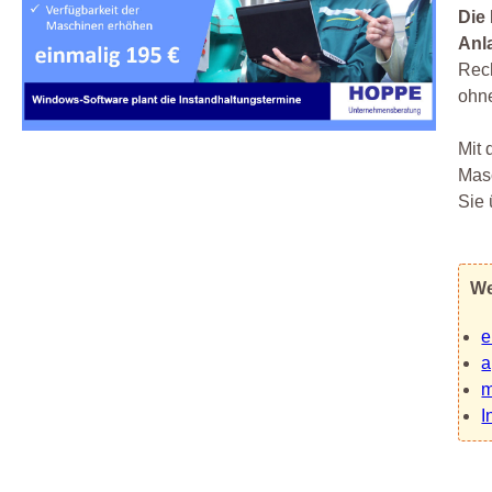
Die
Anl
Rech
ohne
Mit 
Masc
Sie
We
e
a
m
I