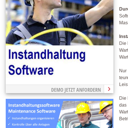
Dur
Soft
Mas
Ins
Die 
Wart
War
Nur 
teur
Leis
DEMO JETZT ANFORDERN
Die 
das 
Wart
Betr