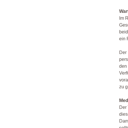
War
Im R
Gesu
beid
ein 
Der 
pers
den 
Verf
vora
zu g
Med
Der
dies
Dami
soll