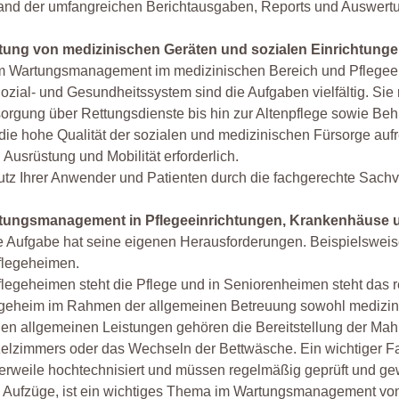
and der umfangreichen Berichtausgaben, Reports und Auswert
tung von medizinischen Geräten und sozialen Einrichtung
 Wartungsmanagement im medizinischen Bereich und Pflegeeinr
ozial- und Gesundheitssystem sind die Aufgaben vielfältig. Si
orgung über Rettungsdienste bis hin zur Altenpflege sowie Beh
ie hohe Qualität der sozialen und medizinischen Fürsorge aufr
 Ausrüstung und Mobilität erforderlich.
tz Ihrer Anwender und Patienten durch die fachgerechte Sachv
tungsmanagement in Pflegeeinrichtungen, Krankenhäuse u
 Aufgabe hat seine eigenen Herausforderungen. Beispielswei
flegeheimen.
flegeheimen steht die Pflege und in Seniorenheimen steht das 
geheim im Rahmen der allgemeinen Betreuung sowohl medizinis
en allgemeinen Leistungen gehören die Bereitstellung der Mah
elzimmers oder das Wechseln der Bettwäsche. Ein wichtiger Fak
lerweile hochtechnisiert und müssen regelmäßig geprüft und 
. Aufzüge, ist ein wichtiges Thema im Wartungsmanagement von