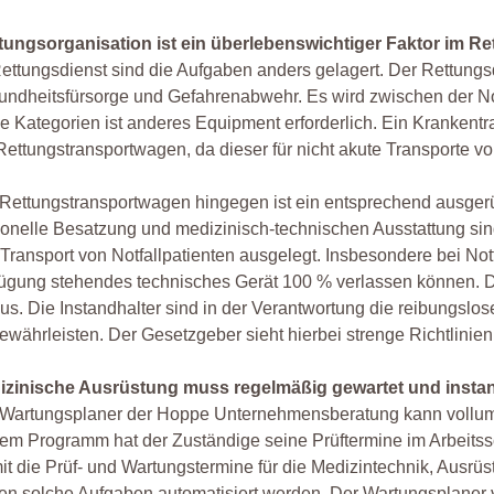
tungsorganisation ist ein überlebenswichtiger Faktor im R
ettungsdienst sind die Aufgaben anders gelagert. Der Rettungsdie
ndheitsfürsorge und Gefahrenabwehr. Es wird zwischen der Not
e Kategorien ist anderes Equipment erforderlich. Ein Krankentr
Rettungstransportwagen, da dieser für nicht akute Transporte v
Rettungstransportwagen hingegen ist ein entsprechend ausgerüst
onelle Besatzung und medizinisch-technischen Ausstattung s
Transport von Notfallpatienten ausgelegt. Insbesondere bei Notf
ügung stehendes technisches Gerät 100 % verlassen können. D
us. Die Instandhalter sind in der Verantwortung die reibungslose
ewährleisten. Der Gesetzgeber sieht hierbei strenge Richtlini
izinische Ausrüstung muss regelmäßig gewartet und insta
 Wartungsplaner der Hoppe Unternehmensberatung kann vollum
em Programm hat der Zuständige seine Prüftermine im Arbeitssch
t die Prüf- und Wartungstermine für die Medizintechnik, Ausrüs
ten solche Aufgaben automatisiert werden. Der Wartungsplaner