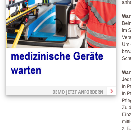
anh
War
Beim
Im S
Vers
Um d
bzw.
Schu
War
Jede
in P
DEMO JETZT ANFORDERN
In P
Pfle
Zu d
Einz
mitt
z. B