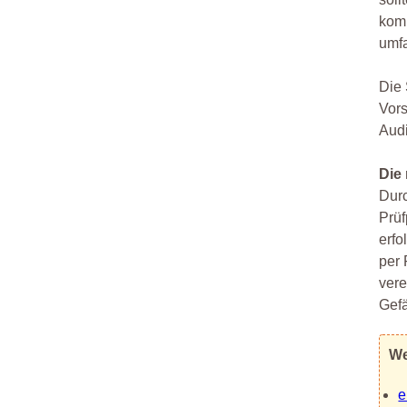
komp
umf
Die 
Vors
Audi
Die
Durc
Prüf
erfo
per 
vere
Gef
We
e