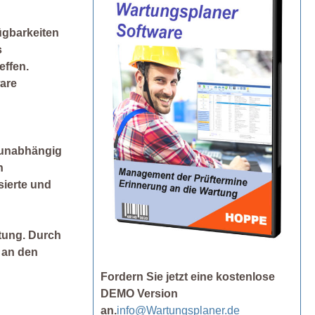
ügbarkeiten
s
effen.
ware
t unabhängig
n
sierte und
tung. Durch
 an den
Fordern Sie jetzt eine kostenlose
DEMO Version
an.
info@Wartungsplaner.de