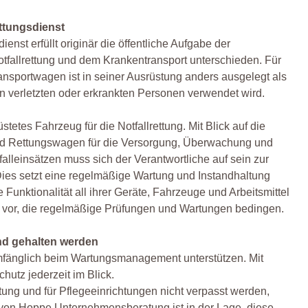
ettungsdienst
nst erfüllt originär die öffentliche Aufgabe der
fallrettung und dem Krankentransport unterschieden. Für
ansportwagen ist in seiner Ausrüstung anders ausgelegt als
on verletzten oder erkrankten Personen verwendet wird.
etes Fahrzeug für die Notfallrettung. Mit Blick auf die
ind Rettungswagen für die Versorgung, Überwachung und
alleinsätzen muss sich der Verantwortliche auf sein zur
ies setzt eine regelmäßige Wartung und Instandhaltung
 Funktionalität all ihrer Geräte, Fahrzeuge und Arbeitsmittel
en vor, die regelmäßige Prüfungen und Wartungen bedingen.
nd gehalten werden
fänglich beim Wartungsmanagement unterstützen. Mit
utz jederzeit im Blick.
tung und für Pflegeeinrichtungen nicht verpasst werden,
 von Hoppe Unternehmensberatung ist in der Lage, diese