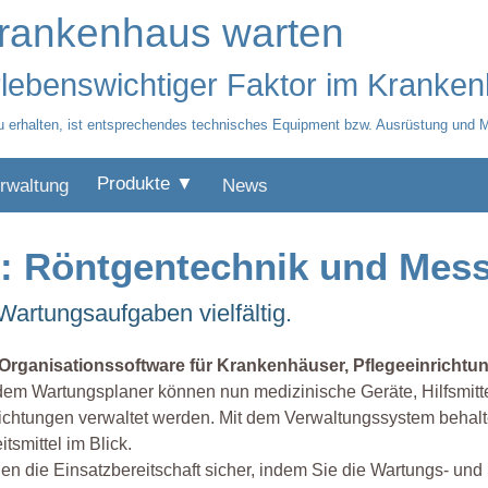
Krankenhaus warten
rlebenswichtiger Faktor im Kranke
 erhalten, ist entsprechendes technisches Equipment bzw. Ausrüstung und Mob
Produkte ▼
rwaltung
News
 Röntgentechnik und Messg
artungsaufgaben vielfältig.
 Organisationssoftware für Krankenhäuser, Pflegeeinricht
dem Wartungsplaner können nun medizinische Geräte, Hilfsmitte
ichtungen verwaltet werden. Mit dem Verwaltungssystem behalt
itsmittel im Blick.
len die Einsatzbereitschaft sicher, indem Sie die Wartungs- un