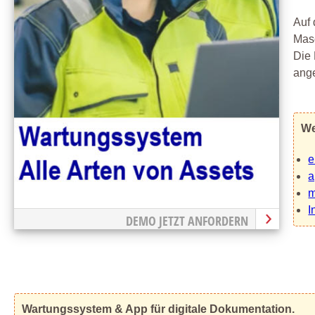
Auf 
Mas
Die 
ange
We
e
a
m
I
DEMO JETZT ANFORDERN
Wartungssystem & App für digitale Dokumentation.