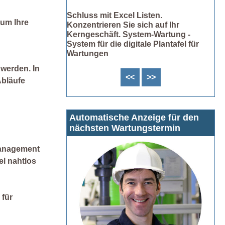
Schluss mit Excel Listen.
 um Ihre
Konzentrieren Sie sich auf Ihr
Kerngeschäft. System-Wartung -
System für die digitale Plantafel für
Wartungen
 werden. In
<<
>>
Abläufe
Automatische Anzeige für den
nächsten Wartungstermin
management
el nahtlos
 für