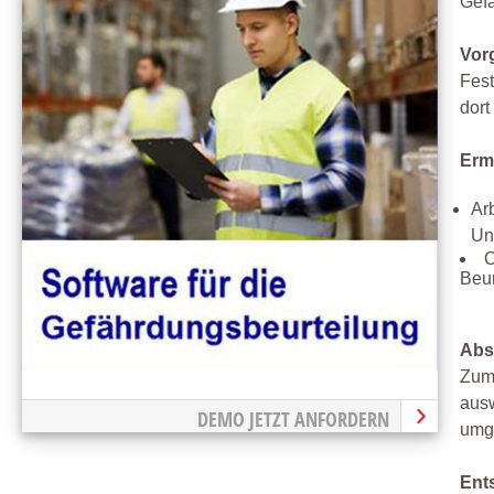
Gefä
Vor
Fest
dort
Erm
Ar
Un
O
Beur
Abs
Zum 
ausw
DEMO JETZT ANFORDERN
umg
Ent