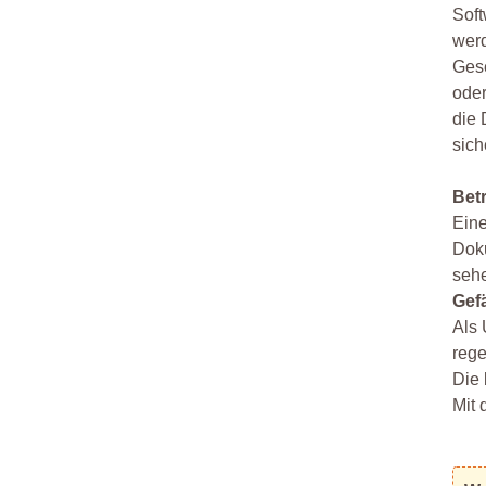
Soft
wer
Gese
oder
die 
sich
Bet
Eine
Doku
seh
Gef
Als 
rege
Die 
Mit 