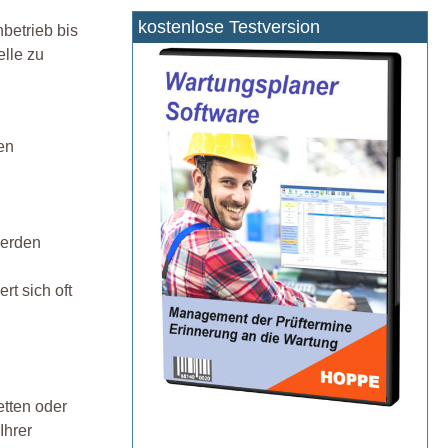
kostenlose Testversion
betrieb bis
lle zu
gen
werden
t sich oft
etten oder
Ihrer