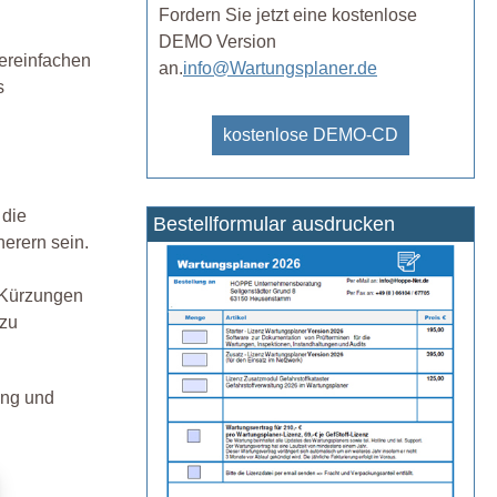
Fordern Sie jetzt eine kostenlose
DEMO Version
vereinfachen
an.
info@Wartungsplaner.de
s
kostenlose DEMO-CD
 die
Bestellformular ausdrucken
herern sein.
 Kürzungen
 zu
ung und