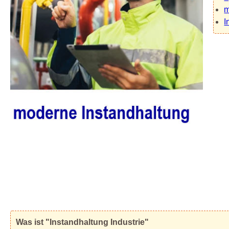
m
I
Was ist "Instandhaltung Industrie"