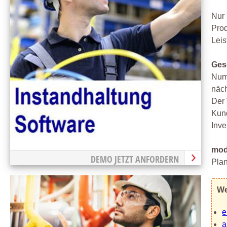
Nur 
Prod
Leis
Ges
Num
näch
Der 
Kund
Inve
mod
DEMO JETZT ANFORDERN
Plan
We
e
a