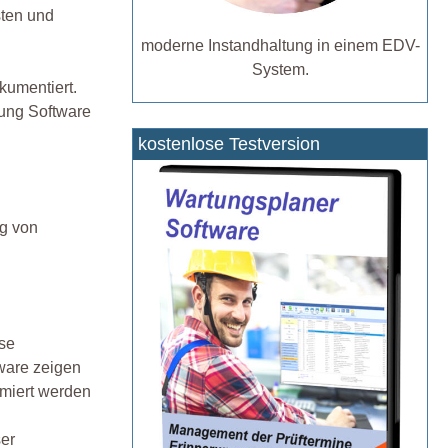
sten und
moderne Instandhaltung in einem EDV-
System.
kumentiert.
tung Software
kostenlose Testversion
ng von
ese
tware zeigen
imiert werden
ser