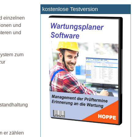
kostenlose Testversion
nd einzelnen
tionen und
nteren und
 System zum
zur
nstandhaltung
n er zählen