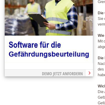
Gre
Die
Sie 
ver
Wie
Mit 
abg
Die
Nach
des 
DEMO JETZT ANFORDERN
habe
Wic
Die 
Gefä
Gefä