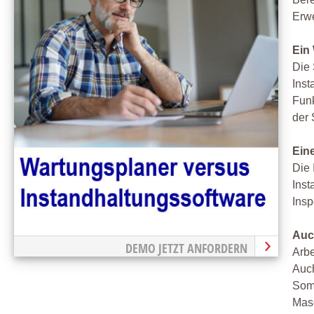
Erwe
Ein 
Die 
Inst
Funk
der 
Ein
Die 
Ins
Insp
Auc
DEMO JETZT ANFORDERN
Arbe
Auch
Somi
Mas