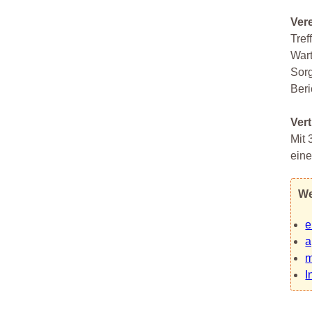
Vere
Tref
Wart
Sorg
Beri
Vert
Mit 
eine
We
e
a
m
I