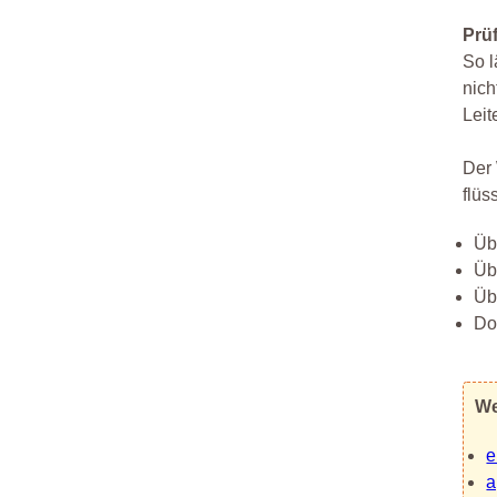
Prü
So l
nich
Leit
Der 
flüs
Üb
Üb
Üb
Do
We
e
a