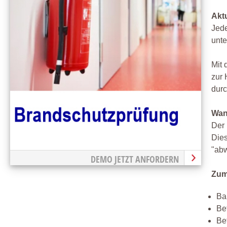
Akt
Jede
unt
Mit 
zur 
dur
Wan
Der 
Dies
"ab
DEMO JETZT ANFORDERN
Zum
Ba
Be
Be