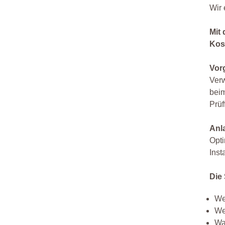
Wir 
Mit
Kos
Vor
Verw
beim
Prüf
Anl
Opti
Inst
Die 
We
We
Wa