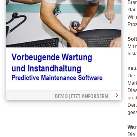
Bran
klar
Wir 
Proz
Soft
Mit 
Inst
neu
Die 
Mark
Dies
DEMO JETZT ANFORDERN
prod
Der 
ges
War
Die 