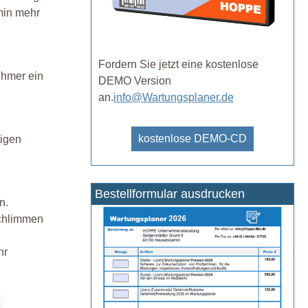
min mehr
Fordern Sie jetzt eine kostenlose
ehmer ein
DEMO Version
an.
info@Wartungsplaner.de
kostenlose DEMO-CD
tigen
Bestellformular ausdrucken
n.
schlimmen
hr