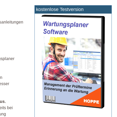
kostenlose Testversion
sanleitungen
gsplaner
en
esser
us.
its bei
lung