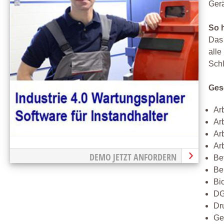
Ger
So h
Das 
alle
Schl
Ges
Ar
Ar
Ar
Ar
DEMO JETZT ANFORDERN
Be
Be
Bi
DG
Dr
Ge