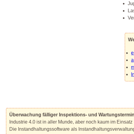
Ju
La
Ve
We
e
a
m
I
Überwachung fälliger Inspektions- und Wartungstermi
Industrie 4.0 ist in aller Munde, aber noch kaum im Einsatz
Die Instandhaltungssoftware als Instandhaltungsverwaltung