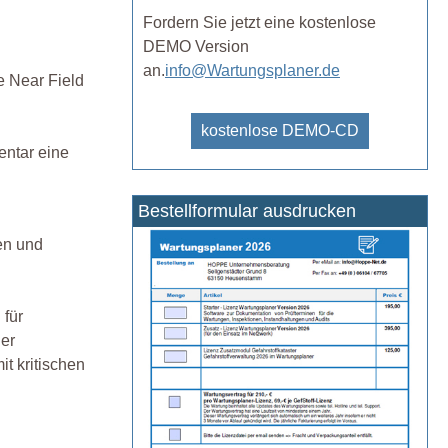
Fordern Sie jetzt eine kostenlose
DEMO Version
an.
info@Wartungsplaner.de
e Near Field
kostenlose DEMO-CD
entar eine
Bestellformular ausdrucken
en und
 für
er
t kritischen