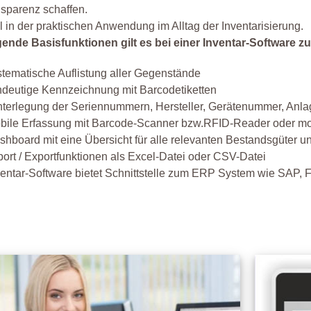
sparenz schaffen.
l in der praktischen Anwendung im Alltag der Inventarisierung.
gende Basisfunktionen gilt es bei einer Inventar-Software z
stematische Auflistung aller Gegenstände
ndeutige Kennzeichnung mit Barcodetiketten
nterlegung der Seriennummern, Hersteller, Gerätenummer, An
bile Erfassung mit Barcode-Scanner bzw.RFID-Reader oder mob
shboard mit eine Übersicht für alle relevanten Bestandsgüte
port / Exportfunktionen als Excel-Datei oder CSV-Datei
ventar-Software bietet Schnittstelle zum ERP System wie SAP, 