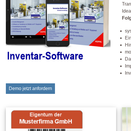
Tran
Idea
Fol
sy
Ei
Hi
mo
Da
Im
In
Demo jetzt anfordern