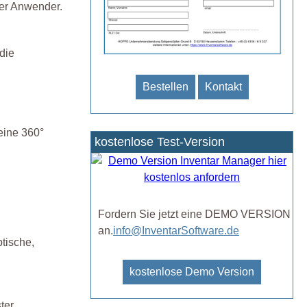
der Anwender.
die
Bestellen
Kontakt
eine 360°
kostenlose Test-Version
Fordern Sie jetzt eine DEMO VERSION
an.
info@InventarSoftware.de
tische,
kostenlose Demo Version
ter,