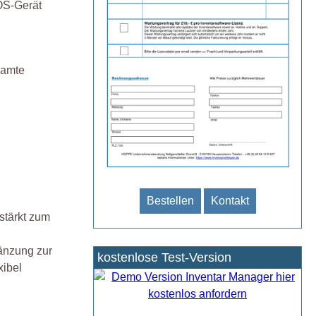
IOS-Gerät
samte
Bestellen
Kontakt
stärkt zum
änzung zur
kostenlose Test-Version
xibel