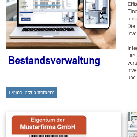
Eff
Eine
umst
Die 
Inve
Int
Die 
vera
Inve
und 
Demo jetzt anfordern