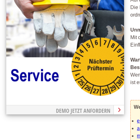
Die 
ord
Unm
Mit 
Einf
War
Bess
Wenn
ist 
We
DEMO JETZT ANFORDERN
e
a
m