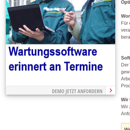
Opti
Wor
Für 
vera
bera
Sof
Der 
gewä
Arbe
Prod
DEMO JETZT ANFORDERN
Wir
Wir 
Anfo
We