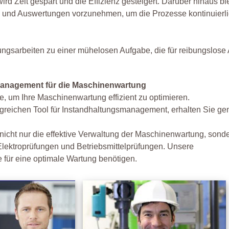
 Zeit gespart und die Effizienz gesteigert. Darüber hinaus bie
len und Auswertungen vorzunehmen, um die Prozesse kontinuierl
ungsarbeiten zu einer mühelosen Aufgabe, die für reibungslose
management für die Maschinenwartung
e, um Ihre Maschinenwartung effizient zu optimieren.
greichen Tool für Instandhaltungsmanagement, erhalten Sie ge
nicht nur die effektive Verwaltung der Maschinenwartung, sond
Elektroprüfungen und Betriebsmittelprüfungen. Unsere
e für eine optimale Wartung benötigen.