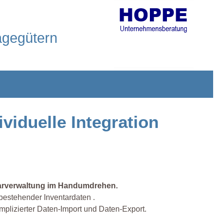
agegütern
iduelle Integration
tarverwaltung im Handumdrehen.
bestehender Inventardaten .
lizierter Daten-Import und Daten-Export.