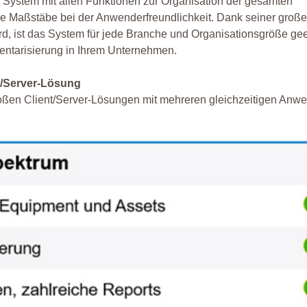
tes System mit allen Funktionen zur Organisation der gesamten
e Maßstäbe bei der Anwenderfreundlichkeit. Dank seiner großen 
d, ist das System für jede Branche und Organisationsgröße gee
nventarisierung in Ihrem Unternehmen.
nt/Server-Lösung
großen Client/Server-Lösungen mit mehreren gleichzeitigen Anw